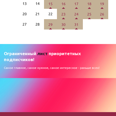
13
14
15
16
17
18
19
20
21
22
23
24
25
26
27
28
29
30
31
Ограниченный
лист
приоритетных
подписчиков!
Самое главное, самое нужное, самое интересное - раньше всех!