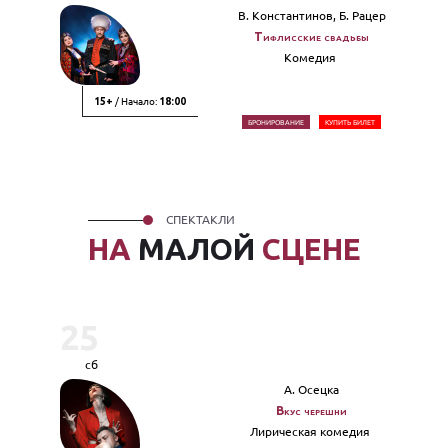
В. Константинов, Б. Рацер
Тифлисские свадьбы
Комедия
/ Начало:
15+
18:00
БРОНИРОВАНИЕ
КУПИТЬ БИЛЕТ
СПЕКТАКЛИ
НА
МАЛОЙ
СЦЕНЕ
25
сб
А. Осецка
Вкус черешни
Лирическая комедия