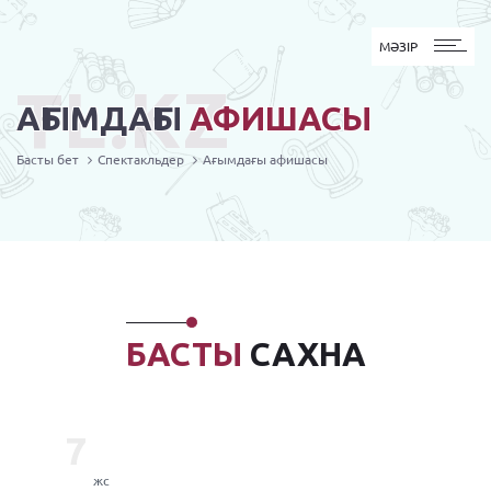
MӘЗІР
МӘЗІР
TL.KZ
АҒЫМДАҒЫ
АФИШАСЫ
Басты бет
Спектакльдер
Ағымдағы афишасы
БАСТЫ
САХНА
7
жс