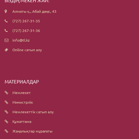
БІЗДІҢ МЕКЕН ЖАЙ:
Алматы қ., Абай даңғ., 43
(727) 267-31-35
(727) 267-31-36
info@tl.kz
Online сатып алу
МАТЕРИАЛДАР
Мемлекет
Министрлік
Мемлекеттік сатып алу
Құжаттама
Жаңалықтар мұрағаты