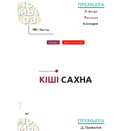
ПРЕМЬЕРА
Э. Ассус
Уборщик
Комедия
/ Бастау:
18+
БРОНДАУ
БИЛЕТ САТЫП АЛУ
КІШІ
САХНА
7
жс
ПРЕМЬЕРА
Д. Привалов