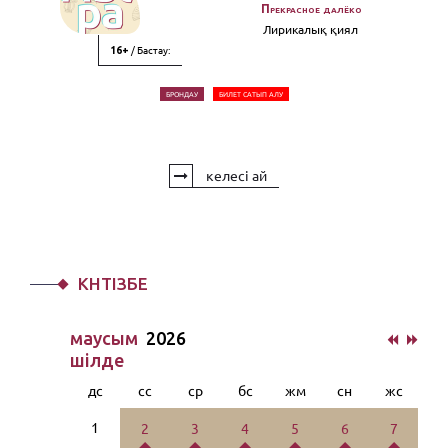
Прекрасное далёко
Лирикалық қиял
/ Бастау:
16+
БРОНДАУ
БИЛЕТ САТЫП АЛУ
келесі ай
КҮНТІЗБЕ
маусым
2026
шiлде
дс
сс
ср
бс
жм
сн
жс
1
2
3
4
5
6
7