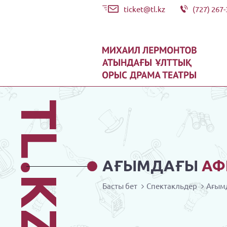
ticket@tl.kz
(727) 267-
TL.KZ
АҒЫМДАҒЫ
АФ
Басты бет
Спектакльдер
Ағым