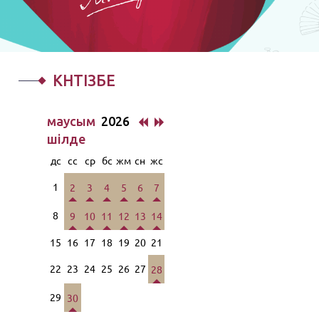
КҮНТІЗБЕ
маусым
2026
шiлде
дс
сс
ср
бс
жм
сн
жс
1
2
3
4
5
6
7
8
9
10
11
12
13
14
15
16
17
18
19
20
21
22
23
24
25
26
27
28
29
30