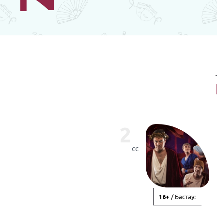
2
сс
/ Бастау:
16+