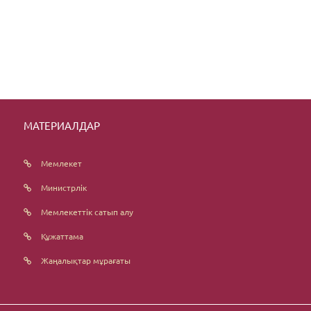
МАТЕРИАЛДАР
Мемлекет
Министрлік
Мемлекеттік сатып алу
Құжаттама
Жаңалықтар мұрағаты