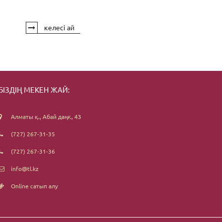
келесі ай
БІЗДІҢ МЕКЕН ЖАЙ:
Алматы қ., Абай даңғ., 43
(727) 267-31-35
(727) 267-31-36
info@tl.kz
Online сатып алу