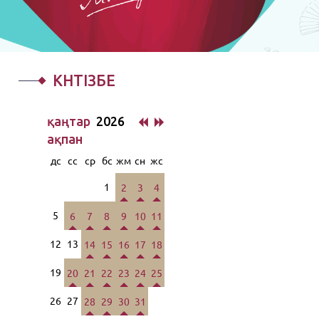
КҮНТІЗБЕ
қаңтар
2026
ақпан
дс
сс
ср
бс
жм
сн
жс
1
2
3
4
5
6
7
8
9
10
11
12
13
14
15
16
17
18
19
20
21
22
23
24
25
26
27
28
29
30
31