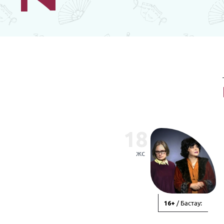
18
жс
/ Бастау:
16+