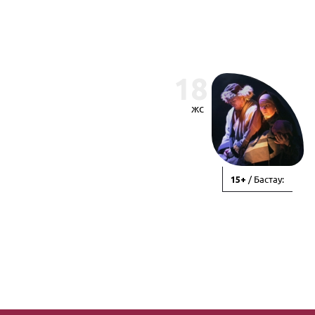
18
жс
/ Бастау:
15+