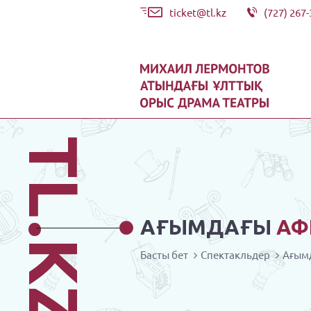
ticket@tl.kz
(727) 267-
TL.KZ
АҒЫМДАҒЫ
АФ
Басты бет
Спектакльдер
Ағым