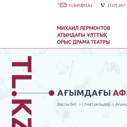
ticket@tl.kz
(727) 267-
TL.KZ
АҒЫМДАҒЫ
АФ
Басты бет
Спектакльдер
Ағым