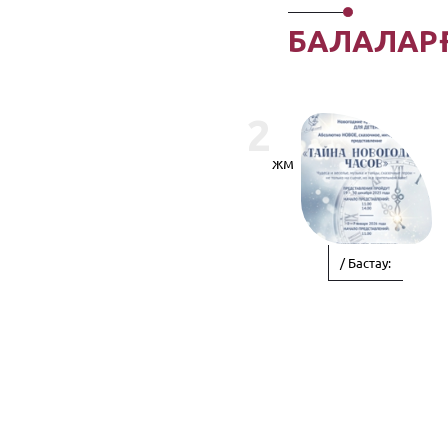
БАЛАЛАР
2
жм
/ Бастау: