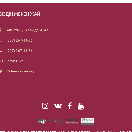
БІЗДІҢ МЕКЕН ЖАЙ:
Алматы қ., Абай даңғ., 43
(727) 267-31-35
(727) 267-31-36
info@tl.kz
Online сатып алу
ихаил Лермонтов атындағы Ұлттық орыс драма театры" РМҚК
, 2003-2024. All