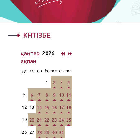
КҮНТІЗБЕ
қаңтар
2026
ақпан
дс
сс
ср
бс
жм
сн
жс
1
2
3
4
5
6
7
8
9
10
11
12
13
14
15
16
17
18
19
20
21
22
23
24
25
26
27
28
29
30
31