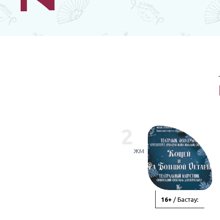
2
жм
/ Бастау:
16+