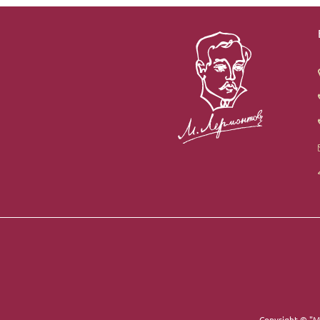
Copyright ©
"М