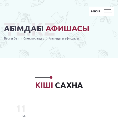
MӘЗІР
МӘЗІР
TL.KZ
АҒЫМДАҒЫ
АФИШАСЫ
Басты бет
Спектакльдер
Ағымдағы афишасы
КІШІ
САХНА
11
сс