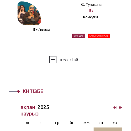
Ю. Тупикина
Ба
Комедия
/ Бастау:
15+
БРОНДАУ
БИЛЕТ САТЫП АЛУ
келесі ай
КҮНТІЗБЕ
ақпан
2025
наурыз
дс
сс
ср
бс
жм
сн
жс