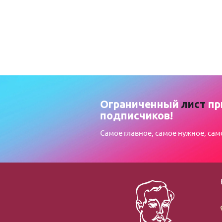
Ограниченный
лист
пр
подписчиков!
Самое главное, самое нужное, сам