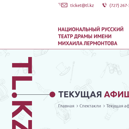
ticket@tl.kz
(727) 267-
TL.KZ
ТЕКУЩАЯ
АФИ
Главная
Спектакли
Текущая а