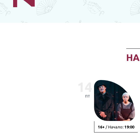
Н
14
пт
/ Начало:
16+
19:00