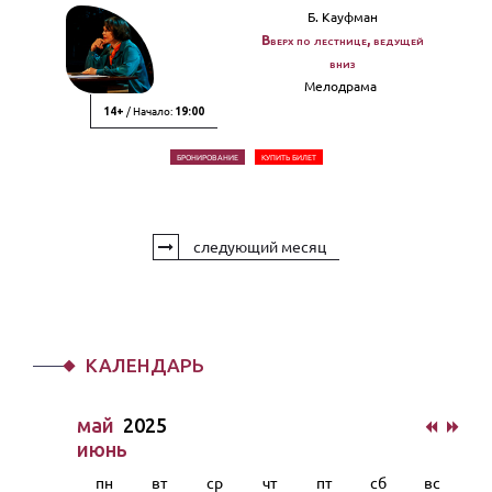
Б. Кауфман
Вверх по лестнице, ведущей
вниз
Мелодрама
/ Начало:
14+
19:00
БРОНИРОВАНИЕ
КУПИТЬ БИЛЕТ
следующий месяц
КАЛЕНДАРЬ
май
2025
июнь
пн
вт
ср
чт
пт
сб
вс