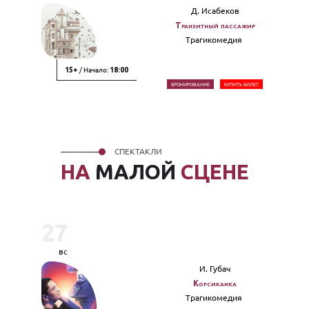
Д. Исабеков
Транзитный пассажир
Трагикомедия
/ Начало:
15+
18:00
БРОНИРОВАНИЕ
КУПИТЬ БИЛЕТ
СПЕКТАКЛИ
НА
МАЛОЙ
СЦЕНЕ
27
вс
И. Губач
Корсиканка
Трагикомедия