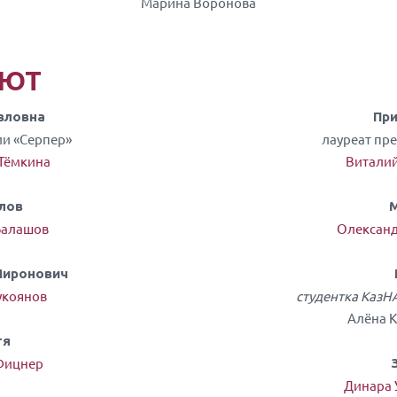
Марина Воронова
ЯЮТ
вловна
Пр
ии «Серпер»
лауреат пре
 Тёмкина
Виталий
лов
Балашов
Олександ
Миронович
укоянов
студентка КазНА
Алёна 
тя
Фицнер
Динара 