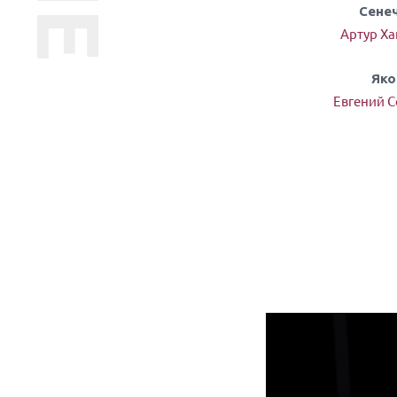
Сене
Артур Х
Яко
Евгений 