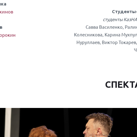
чка
акимов
Студенты
студенты КазНА
Савва Василенко, Рали
в
Колесникова, Карина Мухпул
Сорокин
Нуруллаев, Виктор Токарев
Ч
СПЕКТ