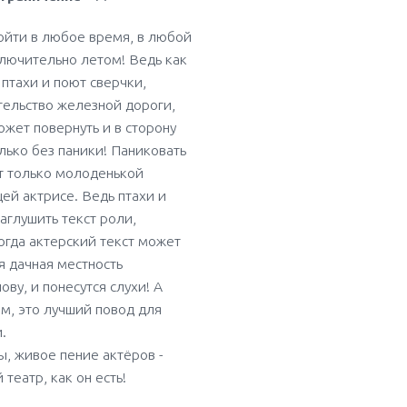
ойти в любое время, в любой
ключительно летом! Ведь как
птахи и поют сверчки,
тельство железной дороги,
ожет повернуть и в сторону
олько без паники! Паниковать
т только молоденькой
ей актрисе. Ведь птахи и
заглушить текст роли,
огда актерский текст может
я дачная местность
ову, и понесутся слухи! А
ем, это лучший повод для
.
ы, живое пение актёров -
театр, как он есть!