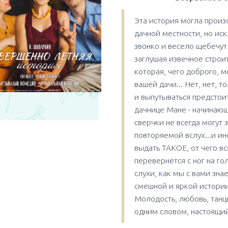
Эта история могла произ
дачной местности, но ис
звонко и весело щебечут 
заглушая извечное строи
которая, чего доброго, м
вашей дачи... Нет, нет, т
и выпутываться предстои
дачнице Мане - начинающ
сверчки не всегда могут 
повторяемой вслух...и ин
выдать ТАКОЕ, от чего вс
перевернётся с ног на гол
слухи, как мы с вами зна
смешной и яркой истории
Молодость, любовь, танц
одним словом, настоящий 