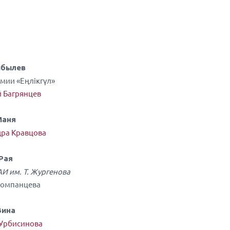
ибылев
мии «Еңлікгүл»
 Багрянцев
Маня
ра Кравцова
Рая
И им. Т. Жургенова
Компанцева
Зина
Урбисинова