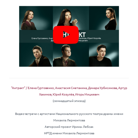
"Антракт" / Елена Гуртовенко, Анастасия Сметанина, Динара Урбисинова, Артур
Хакимов, Юрий Козулёв, Игорь Мицкевич
(семнадцатый эпизод)
Видео-встречи с артистами Национального русского театра драмы имени
Михаила Лермонтова
Авторский проект Ирины Лебсак
НРТД имени Михаила Лермонтова