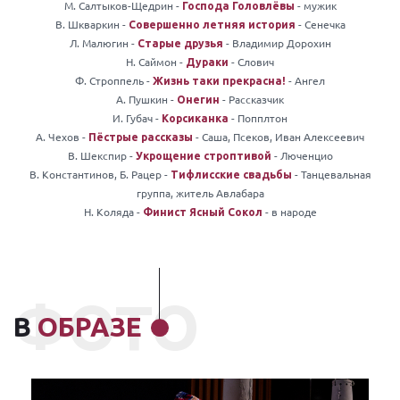
М. Салтыков-Щедрин -
- мужик
Господа Головлёвы
В. Шкваркин -
- Сенечка
Совершенно летняя история
Л. Малюгин -
- Владимир Дорохин
Старые друзья
Н. Саймон -
- Слович
Дураки
Ф. Строппель -
- Ангел
Жизнь таки прекрасна!
А. Пушкин -
- Рассказчик
Онегин
И. Губач -
- Попплтон
Корсиканка
А. Чехов -
- Саша, Псеков, Иван Алексеевич
Пёстрые рассказы
В. Шекспир -
- Люченцио
Укрощение строптивой
В. Константинов, Б. Рацер -
- Танцевальная
Тифлисские свадьбы
группа, житель Авлабара
Н. Коляда -
- в народе
Финист Ясный Сокол
ФОТО
В
ОБРАЗЕ