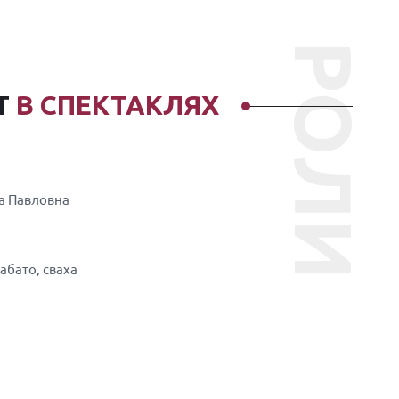
РОЛИ
Т
В СПЕКТАКЛЯХ
а Павловна
Кабато, сваха