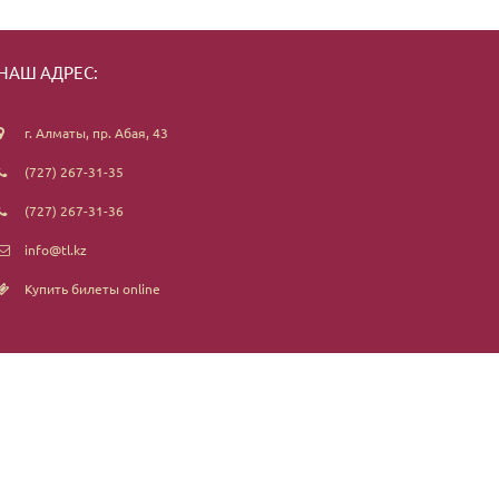
НАШ АДРЕС:
г. Алматы, пр. Абая, 43
(727) 267-31-35
(727) 267-31-36
info@tl.kz
Купить билеты online