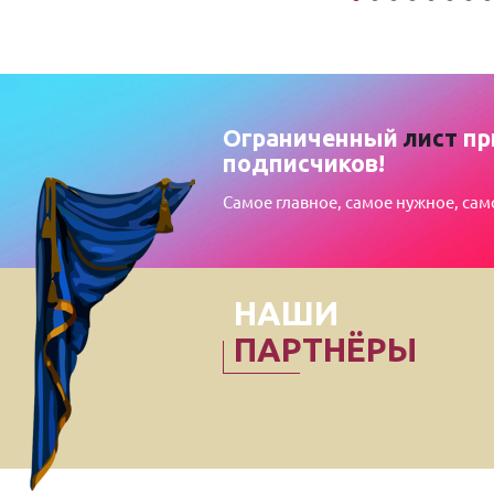
Ограниченный
лист
пр
подписчиков!
Самое главное, самое нужное, сам
НАШИ
ПАРТНЁРЫ