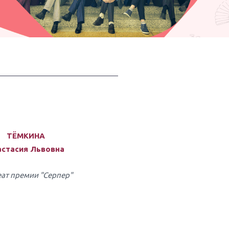
ТЁМКИНА
астасия Львовна
ат премии "Серпер"