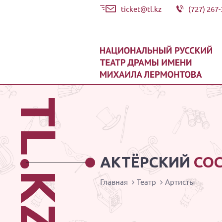
ticket@tl.kz
(727) 267-
TL.KZ
АКТЁРСКИЙ
СО
Главная
Театр
Артисты