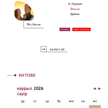
А. Пушкин
Онегин
Драма
/ Бастау:
15+
БРОНДАУ
БИЛЕТ САТЫП АЛУ
келесі ай
КҮНТІЗБЕ
наурыз
2026
сәуiр
дс
сс
ср
бс
жм
сн
жс