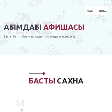
MӘЗІР
МӘЗІР
TL.KZ
АҒЫМДАҒЫ
АФИШАСЫ
Басты бет
Спектакльдер
Ағымдағы афишасы
БАСТЫ
САХНА
14
сн