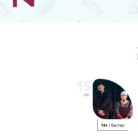
15
сн
/ Бастау:
16+