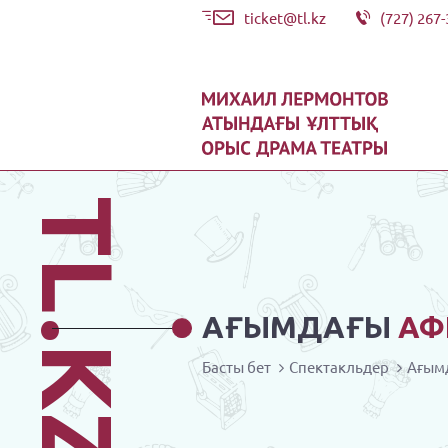
ticket@tl.kz
(727) 267-
TL.KZ
АҒЫМДАҒЫ
АФ
Басты бет
Спектакльдер
Ағым