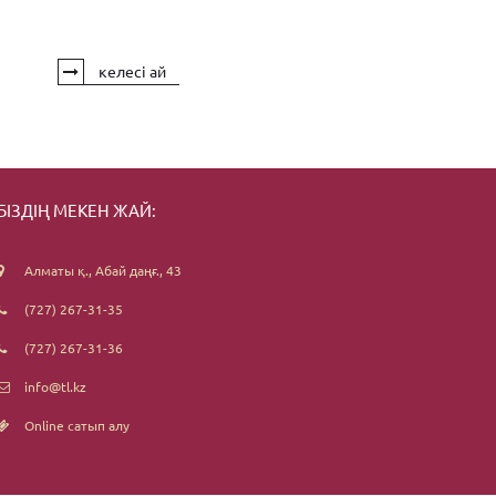
келесі ай
БІЗДІҢ МЕКЕН ЖАЙ:
Алматы қ., Абай даңғ., 43
(727) 267-31-35
(727) 267-31-36
info@tl.kz
Online сатып алу