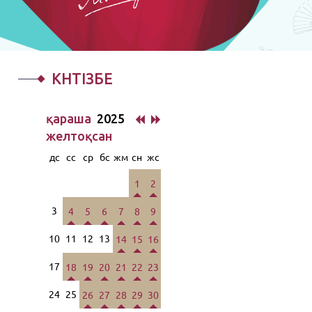
КҮНТІЗБЕ
қараша
2025
желтоқсан
дс
сс
ср
бс
жм
сн
жс
1
2
3
4
5
6
7
8
9
10
11
12
13
14
15
16
17
18
19
20
21
22
23
24
25
26
27
28
29
30