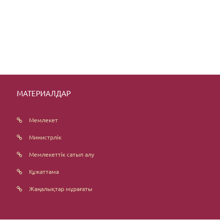
МАТЕРИАЛДАР
Мемлекет
Министрлік
Мемлекеттік сатып алу
Құжаттама
Жаңалықтар мұрағаты