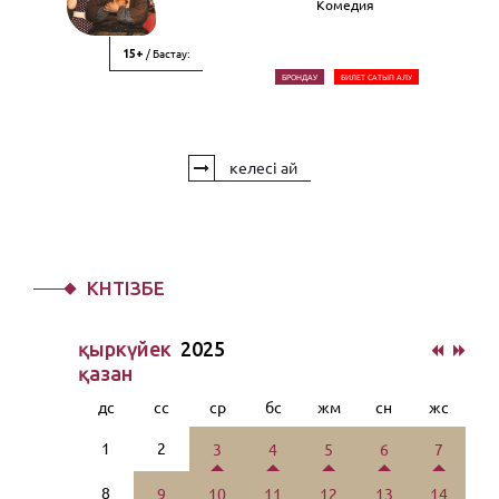
Комедия
/ Бастау:
15+
БРОНДАУ
БИЛЕТ САТЫП АЛУ
келесі ай
КҮНТІЗБЕ
қыркүйек
2025
қазан
дс
сс
ср
бс
жм
сн
жс
1
2
3
4
5
6
7
8
9
10
11
12
13
14