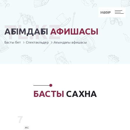
MӘЗІР
МӘЗІР
TL.KZ
АҒЫМДАҒЫ
АФИШАСЫ
Басты бет
Спектакльдер
Ағымдағы афишасы
БАСТЫ
САХНА
7
жс