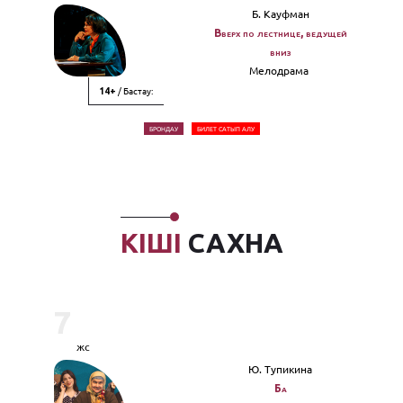
Б. Кауфман
Вверх по лестнице, ведущей
вниз
Мелодрама
/ Бастау:
14+
БРОНДАУ
БИЛЕТ САТЫП АЛУ
КІШІ
САХНА
7
жс
Ю. Тупикина
Ба