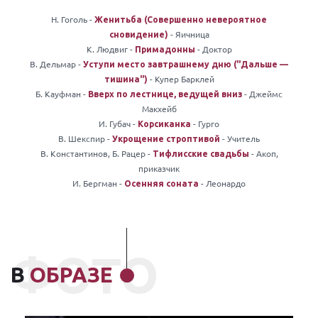
Н. Гоголь -
Женитьба (Совершенно невероятное
- Яичница
сновидение)
К. Людвиг -
- Доктор
Примадонны
В. Дельмар -
Уступи место завтрашнему дню ("Дальше —
- Купер Барклей
тишина")
Б. Кауфман -
- Джеймс
Вверх по лестнице, ведущей вниз
Макхейб
И. Губач -
- Гурго
Корсиканка
В. Шекспир -
- Учитель
Укрощение строптивой
В. Константинов, Б. Рацер -
- Акоп,
Тифлисские свадьбы
приказчик
И. Бергман -
- Леонардо
Осенняя соната
ФОТО
В
ОБРАЗЕ