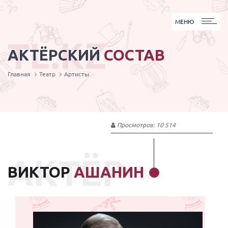
МЕНЮ
МЕНЮ
TL.KZ
АКТЁРСКИЙ
СОСТАВ
Главная
Театр
Артисты
Просмотров: 10 514
АКТЁР
ВИКТОР
АШАНИН