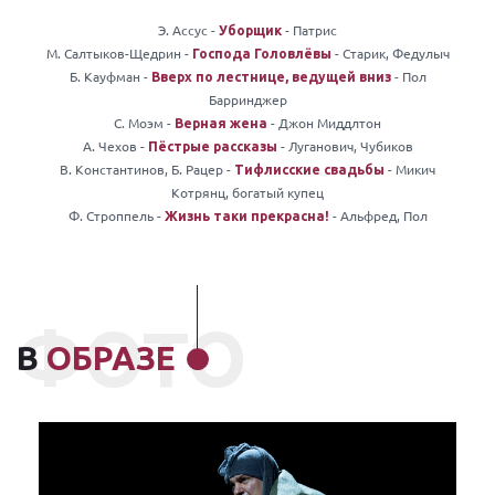
Э. Ассус -
- Патрис
Уборщик
М. Салтыков-Щедрин -
- Старик, Федулыч
Господа Головлёвы
Б. Кауфман -
- Пол
Вверх по лестнице, ведущей вниз
Барринджер
С. Моэм -
- Джон Миддлтон
Верная жена
А. Чехов -
- Луганович, Чубиков
Пёстрые рассказы
В. Константинов, Б. Рацер -
- Микич
Тифлисские свадьбы
Котрянц, богатый купец
Ф. Строппель -
- Альфред, Пол
Жизнь таки прекрасна!
ФОТО
В
ОБРАЗЕ