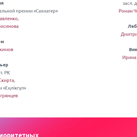
засл. 
ия
альной премии «Сахнагер»
Роман Ч
авленко
,
бисинова
Леб
Дмитри
ом
акимов
Ви
Ирина
ьер
т. РК
Скирта
,
и «Еңлікгүл»
агрянцев
иоритетных