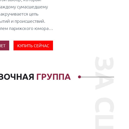
каждому сумасшедшему
акручивается цепь
ытий и происшествий.
тилем парижского юмора…
ЛЕТ
КУПИТЬ СЕЙЧАС
ВОЧНАЯ
ГРУППА