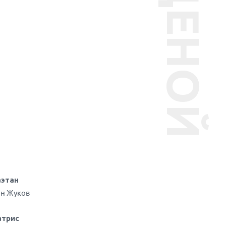
ЗА СЦЕНОЙ
аэтан
н Жуков
атрис