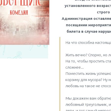
установленного возраст
строго
Администрация оставляет
посещении мероприяти
билета в случае наруш
На что способна настоящ
Жить вечно? Спорно, но л
На то, чтобы простить ст
сложнее...
Поместить жизнь успешн
корзину для мусора? Ну н
любовь на такое не спосо
Мы докажем вам обратное
любовный треугольник, и
дети, и тот самый непро