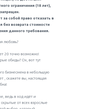
ного ограничения (18 лет),
 запрещен.
 за собой право отказать в
я без возврата стоимости
ения данного требования.
ая любовь?
ет 20 точно возможно!
арые обиды? Ох, вот тут
ого бизнесмена в небольшую
ет , скажете вы, настоящая
бна!
, ведь в ход идёт и
 скрытые от всех взрослые
стой выбор, который