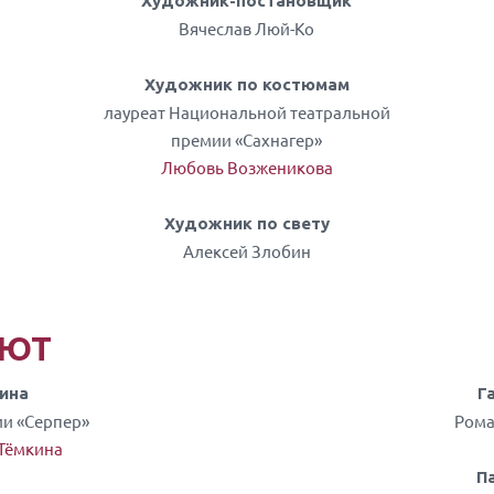
Художник-постановщик
Вячеслав Люй-Ко
Художник по костюмам
лауреат Национальной театральной
премии «Сахнагер»
Любовь Возженикова
Художник по свету
Алексей Злобин
ЯЮТ
ина
Г
ии «Серпер»
Рома
 Тёмкина
П