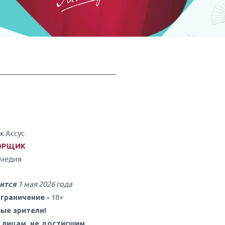
к Ассус
ОРЩИК
медия
1 мая 2026 года
ится
18+
граничение -
ые зрители!
 лицам, не достигшим