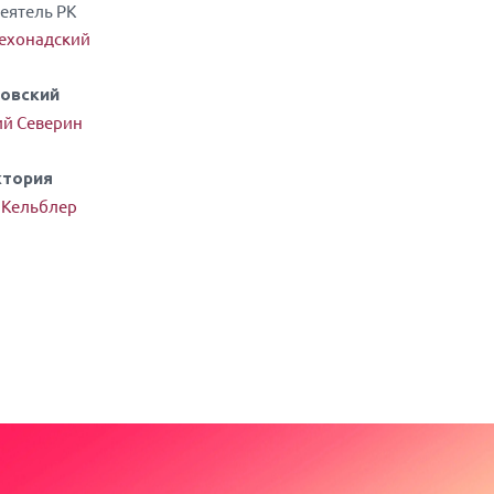
деятель РК
ехонадский
овский
й Северин
ктория
 Кельблер