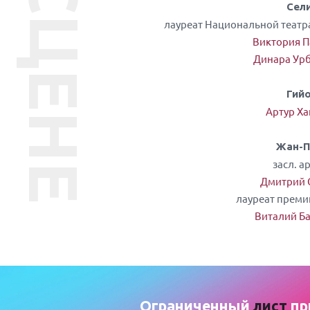
НА СЦЕНЕ
Сел
лауреат Национальной театр
Виктория П
Динара Ур
Гий
Артур Х
Жан-П
засл. ар
Дмитрий 
лауреат преми
Виталий Б
Ограниченный
лист
пр