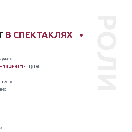
РОЛИ
Т
В СПЕКТАКЛЯХ
 мужик
- Гарвей
— тишина")
 Степан
нио
м