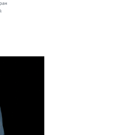
тран
й