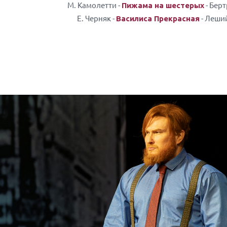
М. Камолетти -
- Бер
Пижама на шестерых
Е. Черняк -
- Леши
Василиса Прекрасная