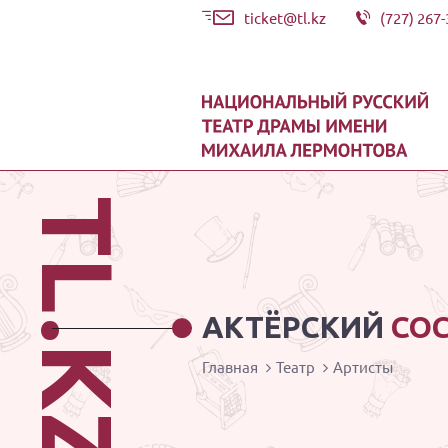
ticket@tl.kz
(727) 267-
TL.KZ
АКТЁРСКИЙ
СО
Главная
Театр
Артисты