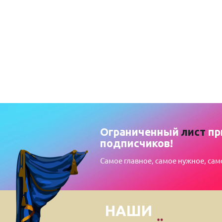
Ограниченный
лист
пр
подписчиков!
Самое главное, самое нужное, сам
НАШИ