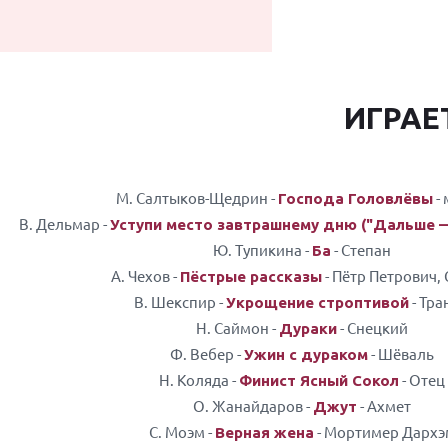
ИГРАЕ
М. Салтыков-Щедрин -
-
Господа Головлёвы
В. Дельмар -
Уступи место завтрашнему дню ("Дальше 
Ю. Тупикина -
- Степан
Ба
А. Чехов -
- Пётр Петрович,
Пёстрые рассказы
В. Шекспир -
- Тра
Укрощение строптивой
Н. Саймон -
- Снецкий
Дураки
Ф. Вебер -
- Шёваль
Ужин с дураком
Н. Коляда -
- Отец
Финист Ясный Сокол
О. Жанайдаров -
- Ахмет
Джут
С. Моэм -
- Мортимер Дархэ
Верная жена