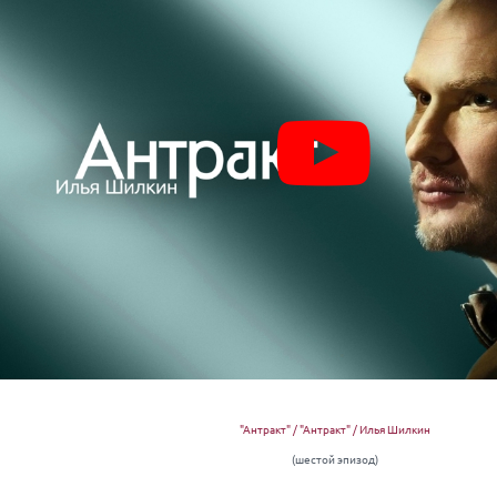
"Антракт" / "Антракт" / Илья Шилкин
(шестой эпизод)