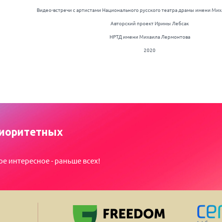
Видео-встречи с артистами Национального русского театра драмы имени Ми
Авторский проект Ирины Лебсак
НРТД имени Михаила Лермонтова
2020
иоритетных
ое интересное - раньше всех!