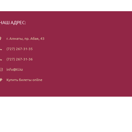
НАШ АДРЕС:
г. Алматы, пр. Абая, 43
(727) 267-31-35
(727) 267-31-36
info@tl.kz
Купить билеты online