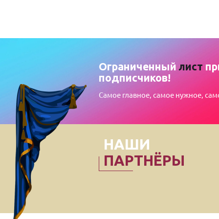
Ограниченный
лист
пр
подписчиков!
Самое главное, самое нужное, сам
НАШИ
ПАРТНЁРЫ