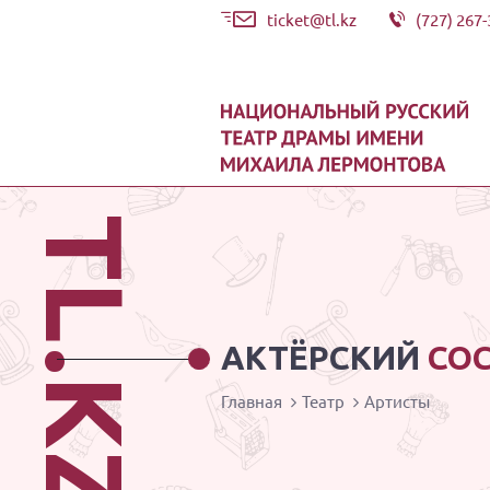
ticket@tl.kz
(727) 267-
TL.KZ
АКТЁРСКИЙ
СО
Главная
Театр
Артисты