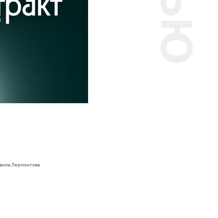
хаила Лермонтова