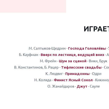
ИГРАЕ
М. Салтыков-Щедрин -
-
Господа Головлёвы
Б. Кауфман -
- 
Вверх по лестнице, ведущей вниз
М. Фрейн -
- Вики, Брук
Шум за сценой
В. Константинов, Б. Рацер -
- Со
Тифлисские свадьбы
К. Людвиг -
- Одри
Примадонны
Н. Коляда -
- Кикимо
Финист Ясный Сокол
О. Жанайдаров -
- Сауле
Джут