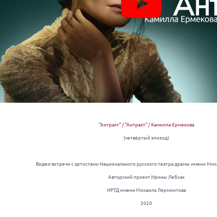
"Антракт" / "Антракт" / Камилла Ермекова
(четвёртый эпизод)
Видео-встречи с артистами Национального русского театра драмы имени Ми
Авторский проект Ирины Лебсак
НРТД имени Михаила Лермонтова
2020