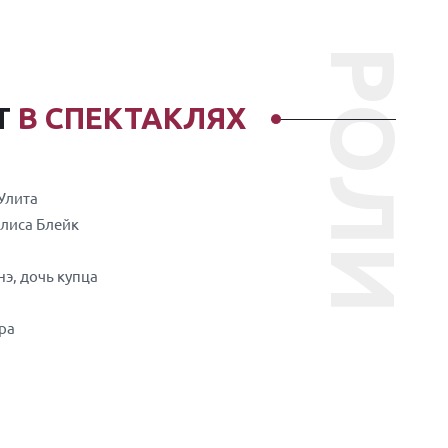
РОЛИ
Т
В СПЕКТАКЛЯХ
 Улита
Алиса Блейк
нэ, дочь купца
ра