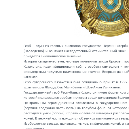
Герб – один из главных символов государства. Термин «герб»
(наследство) и означает наследственный отличительный знак 
придается символическое значение.
История свидетельствует, что еще кочевники эпохи бронзы, п
Казахстана, идентифицировали себя с особым символом – то
впоследствии получило наименование «тамга». Впервые данный
каганате.
Герб суверенного Казахстана был официально принят в 1992 
архитекторы Жандарбек Малибеков и Шот-Аман Уалиханов.
Государственный герб Республики Казахстан имеет форму круга 
который пользовался особым почетом среди кочевников Велико
Центральным геральдическим элементом в государственном 
(верхняя сводчатая часть юрты) на голубом фоне, от которого
расходятся уыки (опоры). Справа и слева от шанырака распол
коней. В верхней части находится объемная пятиконечная звезда
Изображение звезды, шанырака, уыков, мифических коней, а т
цвете золота.