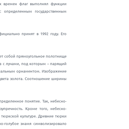
х времен флаг выполнял функции
с определенным государственным
фициально принят в 1992 году. Его
яет собой прямоугольное полотнище
а с лучами, под которым – парящий
иональным орнаментом. Изображение
 цвета золота. Соотношение ширины
ределенное понятие. Так, небесно-
зупречность. Кроме того, небесно-
 тюркской культуре. Древние тюрки
но-голубое знамя символизировало