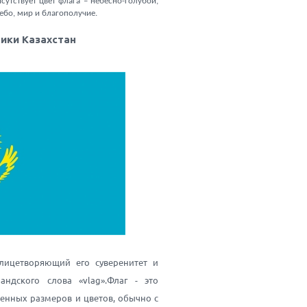
утствует цвет флага – небесно-голубой,
ебо, мир и благополучие.
ики Казахстан
олицетворяющий его суверенитет и
ндского слова «vlag».Флаг - это
енных размеров и цветов, обычно с