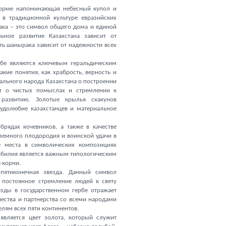
форме напоминающая небесный купол и
в традиционной культуре евразийских
ака – это символ общего дома и единой
ьное развитие Казахстана зависит от
ть шанырака зависит от надежности всех
рбе являются ключевым геральдическим
кие понятия, как храбрость, верность и
льного народа Казахстана о построении
ют о чистых помыслах и стремлении к
 развитию. Золотые крылья скакунов
удолюбие казахстанцев и материальное
брядах кочевников, а также в качестве
 земного плодородия и воинской удачи в
е места в символических композициях
обилия является важным типологическим
 корни.
пятиконечная звезда. Данный символ
т постоянное стремление людей к свету
зды в государственном гербе отражает
чества и партнерства со всеми народами
елям всех пяти континентов.
является цвет золота, который служит