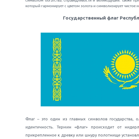
символом богатства, справедливости и великодушия. Также прис
который гармонирует с цветом золота и символизирует чистое н
Государственный флаг Республ
Флаг – это один из главных символов государства, 
идентичность. Термин «флаг» происходит от нидерла
прикрепленное к древку или шнуру полотнище установл