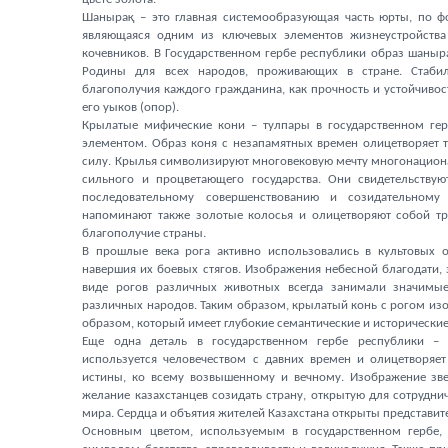
Шанырақ – это главная системообразующая часть юрты, по 
являющаяся одним из ключевых элементов жизнеустройства 
кочевников. В Государственном гербе республики образ шаныр
Родины для всех народов, проживающих в стране. Стабил
благополучия каждого гражданина, как прочность и устойчивос
его уыков (опор).
Крылатые мифические кони – тулпары в государственном ге
элементом. Образ коня с незапамятных времен олицетворяет та
силу. Крылья символизируют многовековую мечту многонациона
сильного и процветающего государства. Они свидетельству
последовательному совершенствованию и созидательному
напоминают также золотые колосья и олицетворяют собой тр
благополучие страны.
В прошлые века рога активно использовались в культовых о
навершия их боевых стягов. Изображения небесной благодати,
виде рогов различных животных всегда занимали значимы
различных народов. Таким образом, крылатый конь с рогом из
образом, который имеет глубокие семантические и исторические
Еще одна деталь в государственном гербе республики – 
используется человечеством с давних времен и олицетворяе
истины, ко всему возвышенному и вечному. Изображение зве
желание казахстанцев созидать страну, открытую для сотрудни
мира. Сердца и объятия жителей Казахстана открыты представит
Основным цветом, используемым в государственном гербе, 