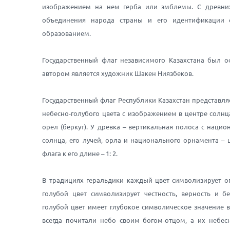
изображением на нем герба или эмблемы. С древни
объединения народа страны и его идентификации 
образованием.
Государственный флаг независимого Казахстана был о
автором является художник Шакен Ниязбеков.
Государственный флаг Республики Казахстан представл
небесно-голубого цвета с изображением в центре солнц
орел (беркут). У древка – вертикальная полоса с нац
солнца, его лучей, орла и национального орнамента –
флага к его длине – 1: 2.
В традициях геральдики каждый цвет символизирует оп
голубой цвет символизирует честность, верность и бе
голубой цвет имеет глубокое символическое значение в
всегда почитали небо своим богом-отцом, а их небес