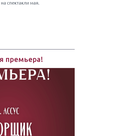
на спектакли мая.
я премьера!