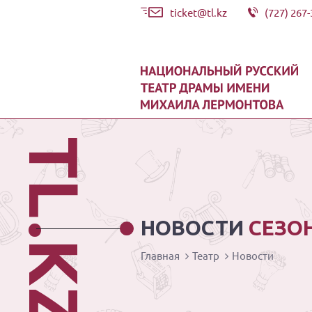
ticket@tl.kz
(727) 267-
TL.KZ
НОВОСТИ
СЕЗО
Главная
Театр
Новости