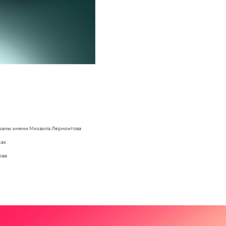
 драмы имени Михаила Лермонтова
сак
ова