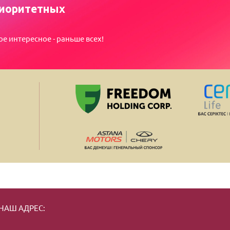
иоритетных
ое интересное - раньше всех!
НАШ АДРЕС: