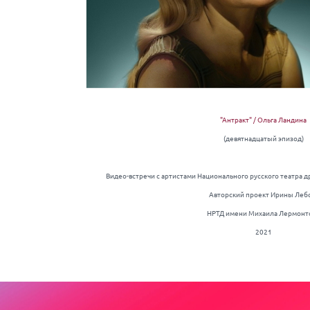
"Антракт" / Ольга Ландина
(девятнадцатый эпизод)
Видео-встречи с артистами Национального русского театра
Авторский проект Ирины Леб
НРТД имени Михаила Лермонт
2021