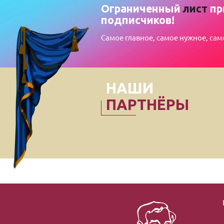
Ограниченный
лист
пр
подписчиков!
Самое главное, самое нужное, сам
НАШИ
ПАРТНЁРЫ