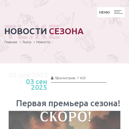
МЕНЮ
МЕНЮ
TL.KZ
НОВОСТИ
СЕЗОНА
Главная
Театр
Новости
03 сен 2025
Просмотров: 1 435
03 сен
2025
Первая премьера сезона!