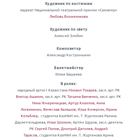
Художник по костюмам
лауреат Национальной театральной премии «Сахнагер»
Любовь Возженикова
Художник по свету
Алексей Злобин
Композитор
Александр Костромыкин
Балетмейстер
Юлия Башеева
В ролях:
народный артист Казахстана
Михаил Токарев
, засл. арт. РК
Виктор Ашанин
, засл. арт. РК
Татьяна Банченко
, засл. арт. РК
Нина Жмеренецкая
,
Артур Кизилов
,
Анна
Логвиненко
,
Вячеслав Балашов
,
Илья Кочергин
,
Ирина
Кельблер
, студентка КазНАИ им. Т. Жургенова Ралина
Даулетгельдиева,
Илья Шилкин
, Артём Щуров, засл. деятель
РК
Сергей Попов
,
Дмитрий Дягилев
,
Андрей
Тарасов
, студентка КазНАИ им. Т. Жургенова Арина