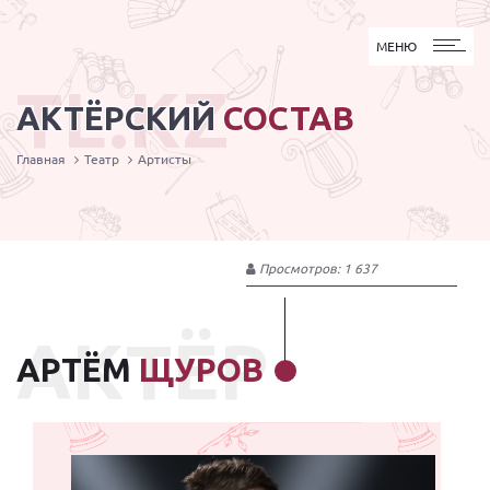
МЕНЮ
МЕНЮ
TL.KZ
АКТЁРСКИЙ
СОСТАВ
Главная
Театр
Артисты
Просмотров: 1 637
АКТЁР
АРТЁМ
ЩУРОВ