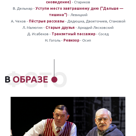
- Стариков
сновидение)
В. Дельмар -
Уступи место завтрашнему дню ("Дальше —
- Левицкий
тишина")
А. Чехов -
- Дядюшка, Двоеточиев, Становой
Пёстрые рассказы
Л. Малюгин -
- Аркадий Лясковский
Старые друзья
Д. Исабеков -
- Сосед
Транзитный пассажир
Н. Гоголь -
- Осип
Ревизор
ФОТО
В
ОБРАЗЕ