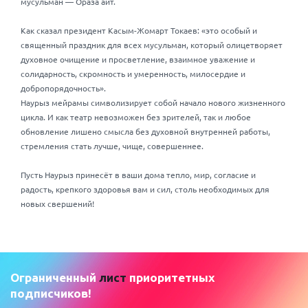
мусульман — Ораза айт.
Как сказал президент Касым-Жомарт Токаев: «это особый и
священный праздник для всех мусульман, который олицетворяет
духовное очищение и просветление, взаимное уважение и
солидарность, скромность и умеренность, милосердие и
добропорядочность».
Наурыз мейрамы символизирует собой начало нового жизненного
цикла. И как театр невозможен без зрителей, так и любое
обновление лишено смысла без духовной внутренней работы,
стремления стать лучше, чище, совершеннее.
Пусть Наурыз принесёт в ваши дома тепло, мир, согласие и
радость, крепкого здоровья вам и сил, столь необходимых для
новых свершений!
Ограниченный
лист
приоритетных
подписчиков!