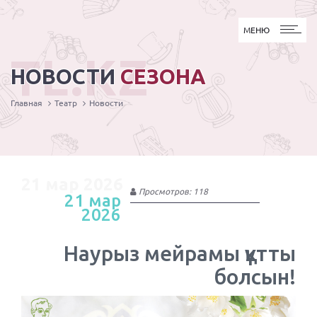
МЕНЮ
МЕНЮ
TL.KZ
НОВОСТИ
СЕЗОНА
Главная
Театр
Новости
21 мар 2026
Просмотров: 118
21 мар
2026
Наурыз мейрамы құтты
болсын!