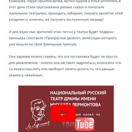
Кравцова, Лаура Орынбасарова, Артем Щуров и Илья Штоппель в
этот день стали персонажами разных сказок и помогали
маленьким театралам, проходить лабиринт, снимать заклятие злой
колдуньи и, конечно, же получать заслуженную награду!
И для взрослых зрителей этим летом у театра будет подарок -
премьера спектакля «Прекрасное далеко», репетиции которого
уже вышли на свою финишную прямую.
Уже заранее можно сказать, что эта постановка будет не просто
для развлечения - многих она заставит задуматься, возможно что-
то переосмыслить или наоборот начать ценить то, что раньше
казалось неважным.