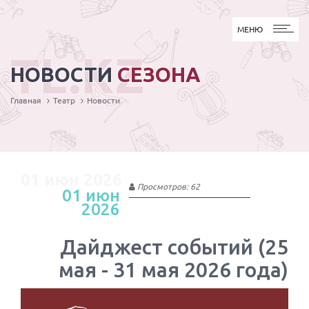
МЕНЮ
МЕНЮ
TL.KZ
НОВОСТИ
СЕЗОНА
Главная
Театр
Новости
01 июн 2026
Просмотров: 62
01 июн
2026
Дайджест событий (25
мая - 31 мая 2026 года)