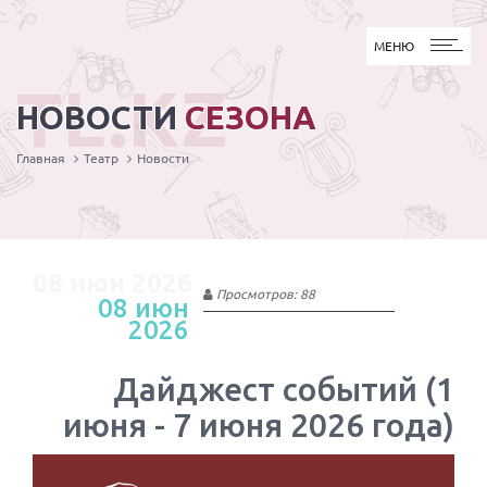
МЕНЮ
МЕНЮ
TL.KZ
НОВОСТИ
СЕЗОНА
Главная
Театр
Новости
08 июн 2026
Просмотров: 88
08 июн
2026
Дайджест событий (1
июня - 7 июня 2026 года)