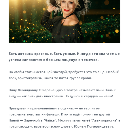
Есть актрисы красивые. Есть умные. Иногда эти слагаемые
успеха сливаются в божьем поцелуе в темечко.
Но чтобы стать настоящей звездой, требуется что-то ещё. Особый
лоск, аристократизм, какая-то пятая группа крови.
Нину Леонидовну Жмеренецкую в театре называют пани Нина. С
виду — как пить дать иностранка. Но душой и сердцем — наша!
Правдивая и прямолинейная в оценках — не терпит ни
пресмыкательства, ни фальши. Кто-то ещё помнит ее другой
Ниной — Заречной в "Чайке". Многим памятна её "Авантюристка" в
потрясающем, взрывоопасном дуэте с Юрием Померанцевым.