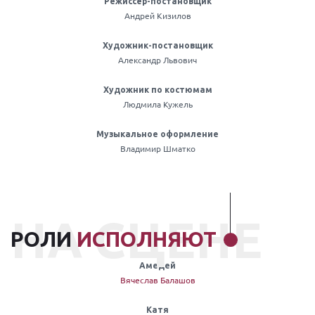
Режиссёр-постановщик
Андрей Кизилов
Художник-постановщик
Александр Львович
Художник по костюмам
Людмила Кужель
Музыкальное оформление
Владимир Шматко
НА СЦЕНЕ
РОЛИ
ИСПОЛНЯЮТ
Амедей
Вячеслав Балашов
Катя