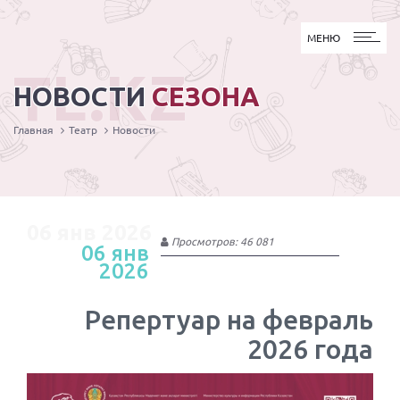
МЕНЮ
МЕНЮ
TL.KZ
НОВОСТИ
СЕЗОНА
Главная
Театр
Новости
06 янв 2026
Просмотров: 46 081
06 янв
2026
Репертуар на февраль
2026 года