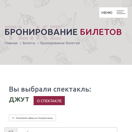
МЕНЮ
МЕНЮ
TL.KZ
БРОНИРОВАНИЕ
БИЛЕТОВ
Главная
Билеты
Бронирование билетов
Вы выбрали спектакль:
ДЖУТ
О СПЕКТАКЛЕ
Посмотрите афишу на текущий месяц