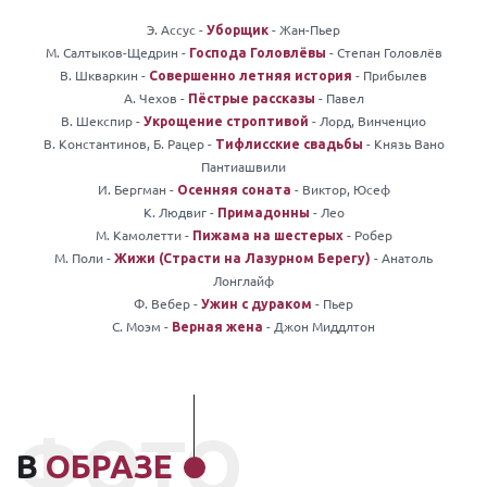
Э. Ассус -
- Жан-Пьер
Уборщик
М. Салтыков-Щедрин -
- Степан Головлёв
Господа Головлёвы
В. Шкваркин -
- Прибылев
Совершенно летняя история
А. Чехов -
- Павел
Пёстрые рассказы
В. Шекспир -
- Лорд, Винченцио
Укрощение строптивой
В. Константинов, Б. Рацер -
- Князь Вано
Тифлисские свадьбы
Пантиашвили
И. Бергман -
- Виктор, Юсеф
Осенняя соната
К. Людвиг -
- Лео
Примадонны
М. Камолетти -
- Робер
Пижама на шестерых
М. Поли -
- Анатоль
Жижи (Страсти на Лазурном Берегу)
Лонглайф
Ф. Вебер -
- Пьер
Ужин с дураком
С. Моэм -
- Джон Миддлтон
Верная жена
ФОТО
В
ОБРАЗЕ