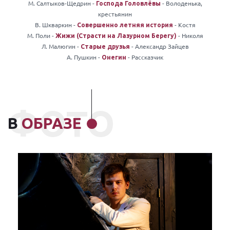
М. Салтыков-Щедрин -
- Володенька,
Господа Головлёвы
крестьянин
В. Шкваркин -
- Костя
Совершенно летняя история
М. Поли -
- Николя
Жижи (Страсти на Лазурном Берегу)
Л. Малюгин -
- Александр Зайцев
Старые друзья
А. Пушкин -
- Рассказчик
Онегин
ФОТО
В
ОБРАЗЕ