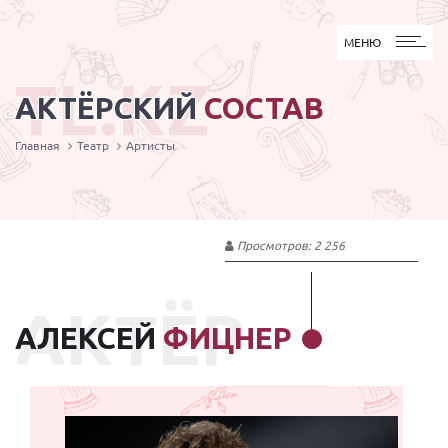
МЕНЮ
МЕНЮ
TL.KZ
АКТЁРСКИЙ
СОСТАВ
Главная
Театр
Артисты
Просмотров: 2 256
АКТЁР
АЛЕКСЕЙ
ФИЦНЕР