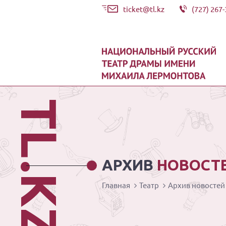
ticket@tl.kz
(727) 267-
TL.KZ
АРХИВ
НОВОСТ
Главная
Театр
Архив новостей