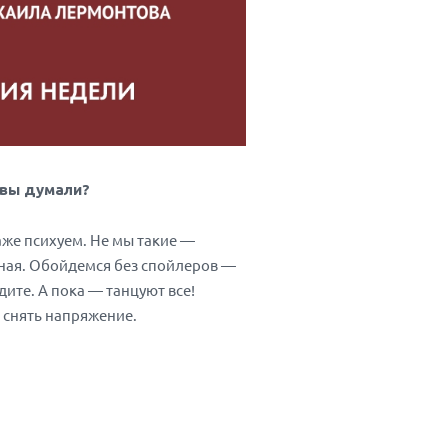
к вы думали?
аже психуем. Не мы такие —
ная. Обойдемся без спойлеров —
дите. А пока — танцуют все!
т снять напряжение.