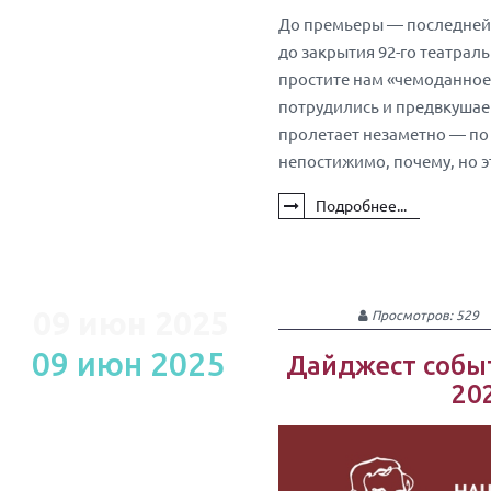
До премьеры — последней в
до закрытия 92-го театрал
простите нам «чемоданное»
потрудились и предвкушаем 
пролетает незаметно — по 
непостижимо, почему, но э
Подробнее...
09 июн 2025
Просмотров: 529
09 июн 2025
Дайджест событ
20