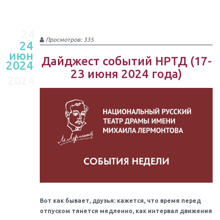
24
Просмотров: 335
24
июн
июн
Дайджест событий НРТД (17-
2024
23 июня 2024 года)
2024
Вот как бывает, друзья: кажется, что время перед
отпуском тянется медленно, как интервал движения