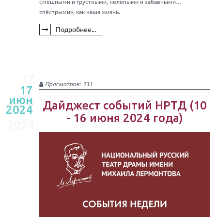
смешными и грустными, нелепыми и забавными…
«пёстрыми», как наша жизнь.
Подробнее...
17
Просмотров: 331
17
июн
июн
Дайджест событий НРТД (10
2024
- 16 июня 2024 года)
2024