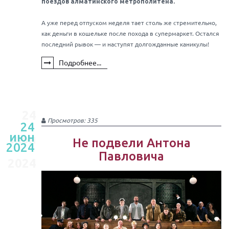
поездов алматинского метрополитена.
А уже перед отпуском неделя тает столь же стремительно,
как деньги в кошельке после похода в супермаркет. Остался
последний рывок — и наступят долгожданные каникулы!
Подробнее...
24
Просмотров: 335
24
июн
июн
Не подвели Антона
2024
Павловича
2024