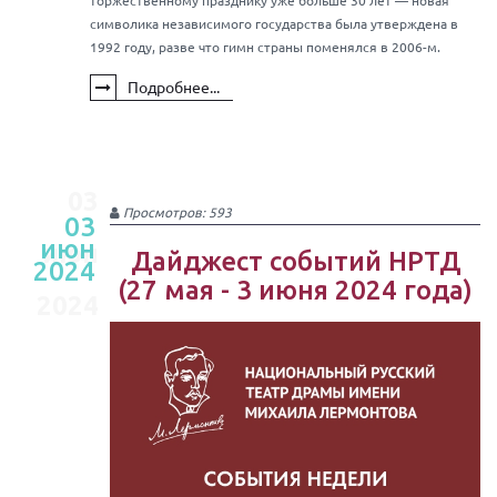
торжественному празднику уже больше 30 лет — новая
символика независимого государства была утверждена в
1992 году, разве что гимн страны поменялся в 2006-м.
Подробнее...
03
Просмотров: 593
03
июн
июн
Дайджест событий НРТД
2024
(27 мая - 3 июня 2024 года)
2024