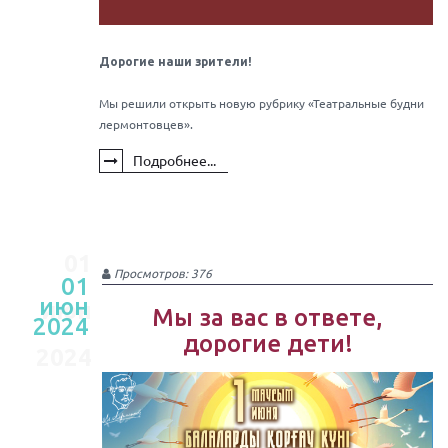
Дорогие наши зрители!
Мы решили открыть новую рубрику «Театральные будни
лермонтовцев».
Подробнее...
01
Просмотров: 376
01
июн
июн
Мы за вас в ответе,
2024
дорогие дети!
2024