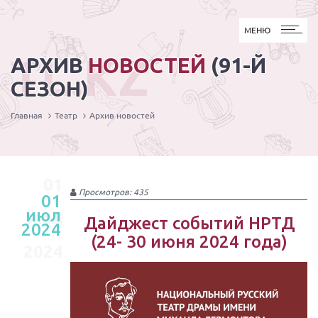
МЕНЮ
МЕНЮ
TL.KZ
АРХИВ
НОВОСТЕЙ
(91-Й
СЕЗОН)
Главная
Театр
Архив новостей
01
Просмотров: 435
01
июл
июл
Дайджест событий НРТД
2024
(24- 30 июня 2024 года)
2024