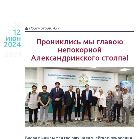
12
Просмотров: 437
12
июн
июн
Прониклись мы главою
2024
непокорной
2024
Александринского столпа!
Вчера в нашем театре ощущалось лёгкое дуновения