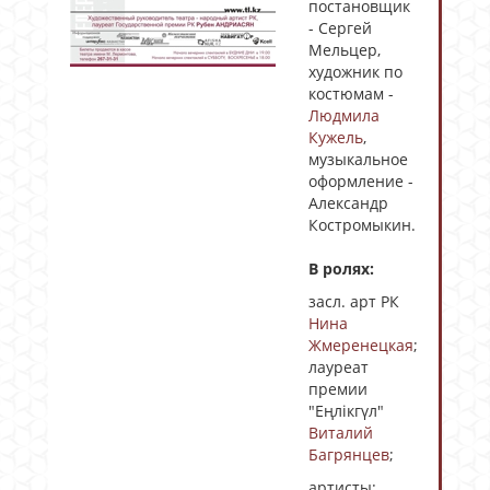
постановщик
- Сергей
Мельцер,
художник по
костюмам -
Людмила
Кужель
,
музыкальное
оформление -
Александр
Костромыкин.
В ролях:
засл. арт РК
Нина
Жмеренецкая
;
лауреат
премии
"Еңлікгүл"
Виталий
Багрянцев
;
артисты: