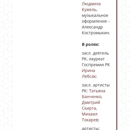
Людмила
Кужель
,
музыкальное
оформление -
Александр
Костромыкин.
В ролях:
засл. деятель
РК, лауреат
Госпремии РК
Ирина
Лебсак
;
засл. артисты
РК:
Татьяна
Банченко
,
Дмитрий
Скирта
,
Михаил
Токарев
;
артисты: