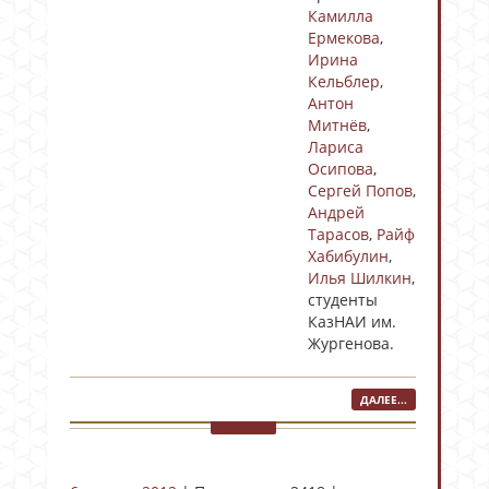
Камилла
Ермекова
,
Ирина
Кельблер
,
Антон
Митнёв
,
Лариса
Осипова
,
Сергей Попов
,
Андрей
Тарасов
,
Райф
Хабибулин
,
Илья Шилкин
,
студенты
КазНАИ им.
Жургенова.
ДАЛЕЕ...